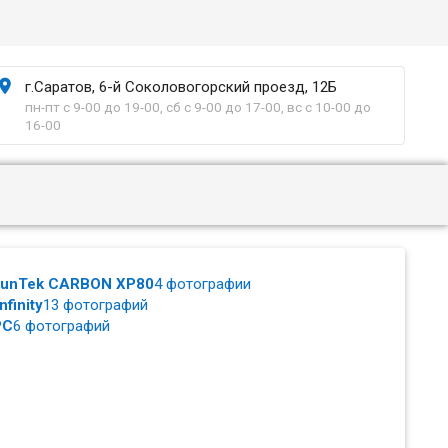

г.Саратов, 6-й Соколовогорский проезд, 12Б
пн-пт с 9-00 до 19-00, сб с 9-00 до 17-00, вс с 10-00 до
16-00
SunTek CARBON XP80
4 фотографии
finity
13 фотографий
PC
6 фотографий