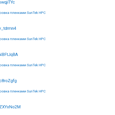
wqjiTYc
ровка пленками SunTek HPC
v_tdrmn4
ровка пленками SunTek HPC
NBFtJqBA
ровка пленками SunTek HPC
c8roZgfg
ровка пленками SunTek HPC
ZXYxNo2M