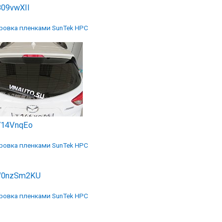
809vwXII
ровка пленками SunTek HPC
714VnqEo
ровка пленками SunTek HPC
0nzSm2KU
ровка пленками SunTek HPC