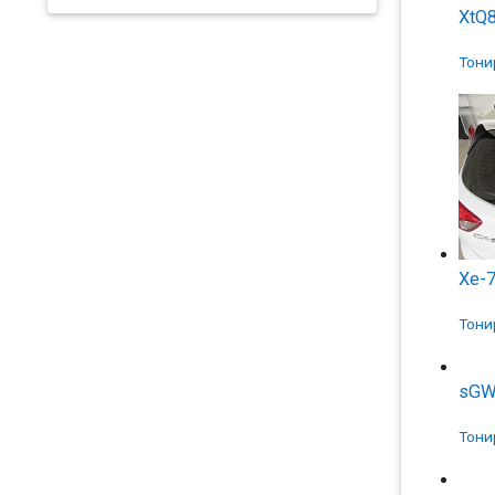
XtQ
Тони
Xe-
Тони
sGW
Тони