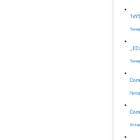
1xY
Тони
_EC
Тони
Сол
Прод
Сол
Уста