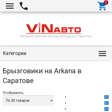



Интернет магазин автоаксессуаров в Саратове

Категории
Брызговики на Arkana в
Саратове
Отображать:


