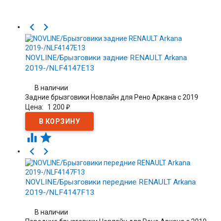


NOVLINE/Брызговики задние RENAULT Arkana
2019-/NLF4147E13
В наличии
Задние брызговики Новлайн для Рено Аркана с 2019
Цена:
1 200
₽




NOVLINE/Брызговики передние RENAULT Arkana
2019-/NLF4147F13
В наличии