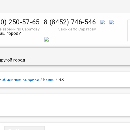
00) 250-57-65
8 (8452) 746-546
 звонки по Саратову
Звонки по Саратову
ваш город?
другой город
мобильные коврики
/
Exeed
/
RX