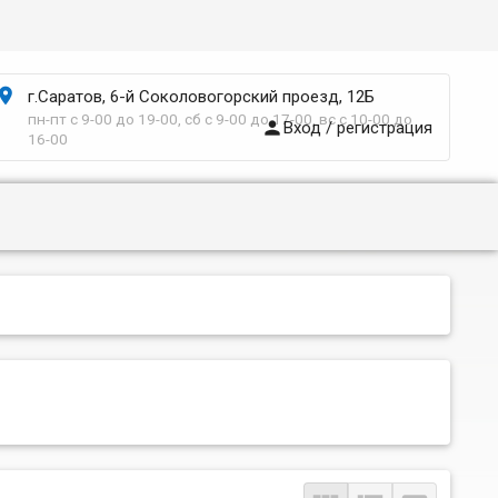

г.Саратов, 6-й Соколовогорский проезд, 12Б
пн-пт с 9-00 до 19-00, сб с 9-00 до 17-00, вс с 10-00 до

Вход / регистрация
16-00