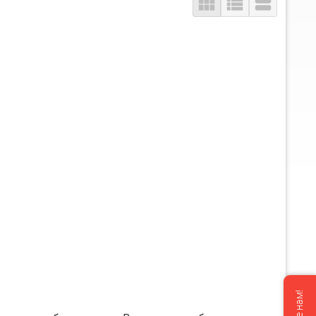


