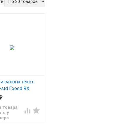
ь:
и салона текст.
-std Exeed RX
)/EMC3D001427
₽
е товара


те у
жера