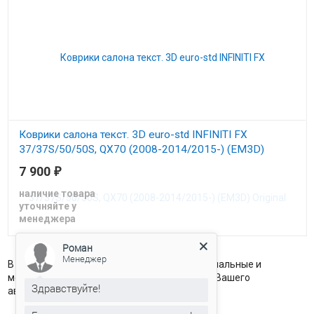
Коврики салона текст. 3D euro-std INFINITI FX
37/37S/50/50S, QX70 (2008-2014/2015-) (EM3D)
Original
7 900
₽
Ковры в салон Евромат Инфинити FX37/37S/50/50S/ QX70
наличие товара
уточняйте у
менеджера
Роман
Менеджер
В этом разделе представлены только оригинальные и
модельные коврики в салон и багажник для Вашего
Здравствуйте!
автомобиля.