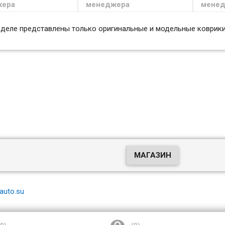
жера
менеджера
мене
Коврики Евромат Хендай
Ковры 
Солярис с 2010 / Верна с 2010
Хендай 
с 2010
зделе представлены только оригинальные и модельные коврики
МАГАЗИН
auto.su
