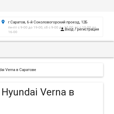

г.Саратов, 6-й Соколовогорский проезд, 12Б
пн-пт с 9-00 до 19-00, сб с 9-00 до 17-00, вс с 10-00 до

Вход / регистрация
16-00
ai Verna в Саратове
Hyundai Verna в