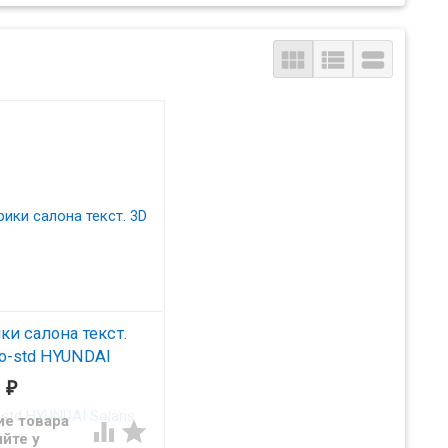



ки салона текст.
ro-std HYUNDAI
s (2010-)/Verna
0
₽
)
ие товара
D)/EMC3D002717


йте у