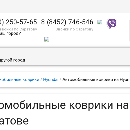
0) 250-57-65
8 (8452) 746-546
звонки по Саратову
Звонки по Саратову
ваш город?
другой город
мобильные коврики
/
Hyundai
/
Автомобильные коврики на Hyund
омобильные коврики на 
атове