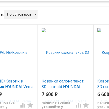
ь:
E/Коврик в
Коврики салона текст.
Коври
ик HYUNDAI Verna
3D euro-std HYUNDAI
3D eu
/NLC2022B10
Solaris (2010-)/Verna
Solari
₽
7 600
₽
6 60
(2010-)
(2010-
 багажник Хендай
е товара
наличие товара
налич
(EM3D)/EM3D002717
(EMC3




2006
те у
уточняйте у
уточня