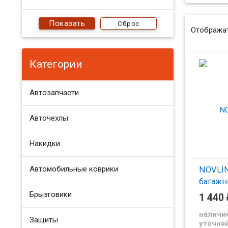
Сброс
Отображат
Категории
Автозапчасти
Авточехлы
Накидки
Автомобильные коврики
NOVLIN
багажн
2006- 
Брызговики
1 440
Коврик в
наличи
Защиты
Верна с 
уточняй