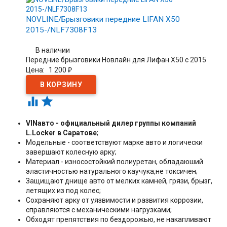
NOVLINE/Брызговики передние LIFAN X50
2015-/NLF7308F13
В наличии
Передние брызговики Новлайн для Лифан Х50 с 2015
Цена:
1 200
₽


VINавто - официальный дилер группы компаний
L.Locker в Саратове
;
Модельные - соответствуют марке авто и логически
завершают колесную арку;
Материал - износостойкий полиуретан, обладаюший
эластичностью натурального каучука,не токсичен;
Защищают днище авто от мелких камней, грязи, брызг,
летящих из под колес;
Сохраняют арку от уязвимости и развития коррозии,
справляются с механическими нагрузками;
Обходят препятствия по бездорожью, не накапливают