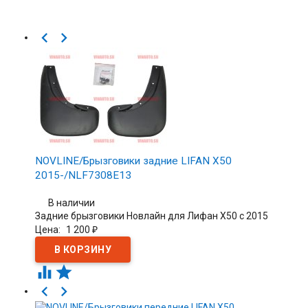


NOVLINE/Брызговики задние LIFAN X50
2015-/NLF7308E13
В наличии
Задние брызговики Новлайн для Лифан Х50 с 2015
Цена:
1 200
₽



