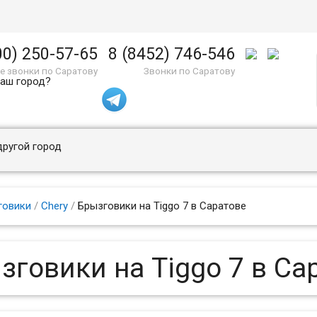
00) 250-57-65
8 (8452) 746-546
е звонки по Саратову
Звонки по Саратову
ваш город?
другой город
говики
/
Chery
/
Брызговики на Tiggo 7 в Саратове
зговики на Tiggo 7 в Са