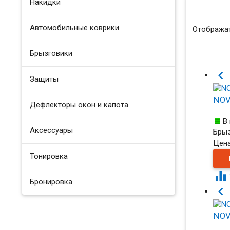
Накидки
Автомобильные коврики
Отображат
Брызговики

Защиты
NOV
Дефлекторы окон и капота
В
Аксессуары
Брыз
Цен
Тонировка

Бронировка

NOV