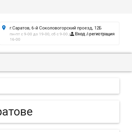

г.Саратов, 6-й Соколовогорский проезд, 12Б

Вход / регистрация
пн-пт с 9-00 до 19-00, сб с 9-00 до 17-00, вс с 10-00 до
16-00
ратове