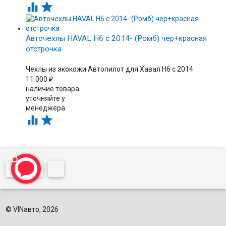


Авточехлы HAVAL H6 с 2014- (Ромб) чер+красная
отстрочка
Чехлы из экокожи Автопилот для Хавал H6 с 2014
11 000
₽
наличие товара
уточняйте у
менеджера


© VINавто, 2026