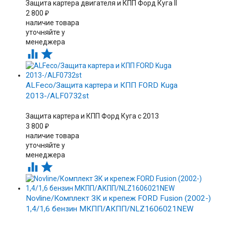
Защита картера двигателя и КПП Форд Куга II
2 800
₽
наличие товара
уточняйте у
менеджера


ALFeco/Защита картера и КПП FORD Kuga
2013-/ALF0732st
Защита картера и КПП Форд Куга с 2013
3 800
₽
наличие товара
уточняйте у
менеджера


Novline/Комплект ЗК и крепеж FORD Fusion (2002-)
1,4/1,6 бензин МКПП/АКПП/NLZ1606021NEW