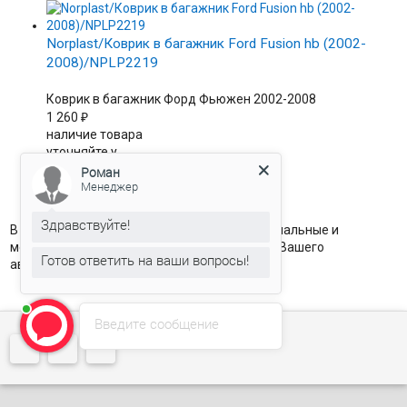
Norplast/Коврик в багажник Ford Fusion hb (2002-
2008)/NPLP2219
Коврик в багажник Форд Фьюжен 2002-2008
1 260
₽
наличие товара
уточняйте у
менеджера
Роман


Менеджер
Здравствуйте!
В этом разделе представлены только оригинальные и
модельные коврики в салон и багажник для Вашего
Готов ответить на ваши вопросы!
автомобиля.
Введите сообщение