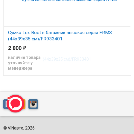
Сумка Lux Boot в багажник высокая серая FRMS
(44х39х35 см)/FR933401
2 800
₽
Сумка в багажник высокая (44х39х35)
наличие товара
уточняйте у
менеджера
© VINавто, 2026