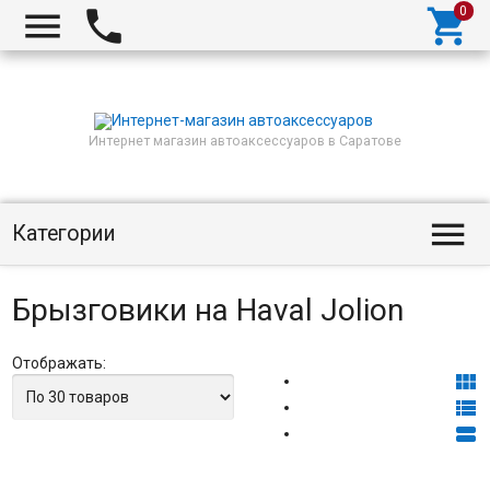



Интернет магазин автоаксессуаров в Саратове

Категории
Брызговики на Haval Jolion
Отображать:


