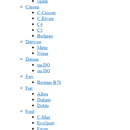
Spark
Citroen
C-Crosser
C-Elysee
C4
C5
Berlingo
Daewoo
Matiz
Nexia
Datsun
mi-DO
on-DO
Faw
Bestune B70
Fiat
Albea
Dukato
Doblo
Ford
C-Max
EcoSport
Fiesta