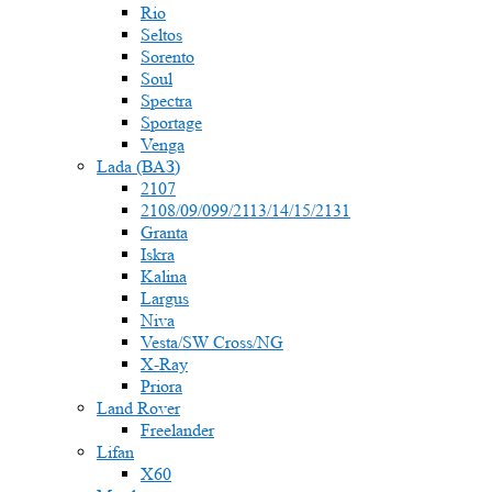
Rio
Seltos
Sorento
Soul
Spectra
Sportage
Venga
Lada (ВАЗ)
2107
2108/09/099/2113/14/15/2131
Granta
Iskra
Kalina
Largus
Niva
Vesta/SW Cross/NG
X-Ray
Priora
Land Rover
Freelander
Lifan
X60