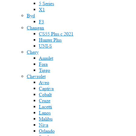
5 Series
X1
Byd
F3
Changan
CS55 Plus с 2021
Hunter Plus
UNI-S
Chery
Amulet
Fora
Tiggo
Chevrolet
Aveo
Captiva
Cobalt
Cruze
Lacetti
Lanos
Malibu
Niva
Orlando