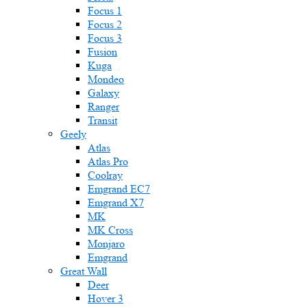
Focus 1
Focus 2
Focus 3
Fusion
Kuga
Mondeo
Galaxy
Ranger
Transit
Geely
Atlas
Atlas Pro
Coolray
Emgrand EC7
Emgrand X7
MK
MK Cross
Monjaro
Emgrand
Great Wall
Deer
Hover 3