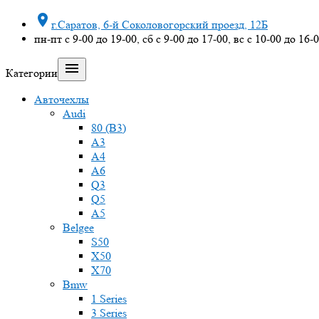

г.Саратов, 6-й Соколовогорский проезд, 12Б
пн-пт с 9-00 до 19-00, сб с 9-00 до 17-00, вс с 10-00 до 16-

Категории
Авточехлы
Audi
80 (B3)
A3
A4
A6
Q3
Q5
A5
Belgee
S50
X50
X70
Bmw
1 Series
3 Series